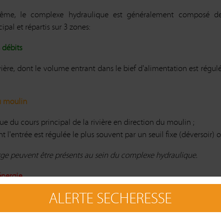
me, le complexe hydraulique est généralement composé de plu
ipal et répartis sur 3 zones:
 débits
vière, dont le volume entrant dans le bief d'alimentation est régul
u moulin
fflue du cours principal de la rivière en direction du moulin ;
nt l'entrée est régulée le plus souvent par un seuil fixe (déversoi
ge peuvent être présents au sein du complexe hydraulique.
énergie
ALERTE SECHERESSE
met la régulation de l'entrée d'eau dans le moulin. Elle peut êt