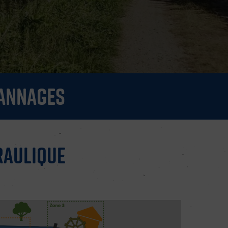
vannages
raulique