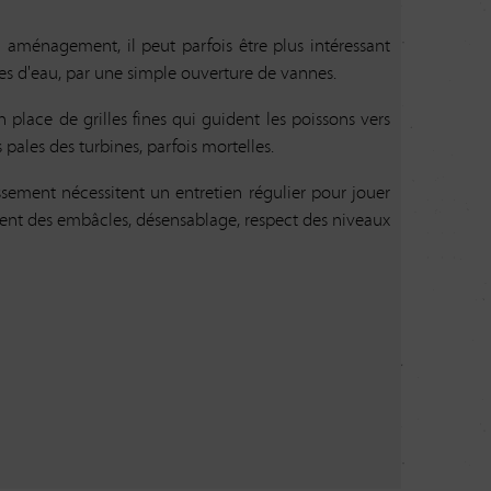
l aménagement, il peut parfois être plus intéressant
’ouverture d'au moins une vanne pendant toute la
ues d'eau, par une simple ouverture de vannes.
 des vannages.
place de grilles fines qui guident les poissons vers
s pales des turbines, parfois mortelles.
 de consulter Vigicrues, le site de la préfecture
issement nécessitent un entretien régulier pour jouer
re et se tenir au courant des niveaux d’alerte
ment des embâcles, désensablage, respect des niveaux
façon progressive les vannes.
ges en période de crue est définie par arrêté
l'Eure-et-Loir, dont voici des extraits :
 d’ouvrages
installés sur les cours d’eau ou sections
niaux, ou leurs ayants droits, sont tenus
e tant que le niveau d'eau est supérieur au niveau
uverture maximale.
’ouvrages
installés sur les cours d’eau ou sections de