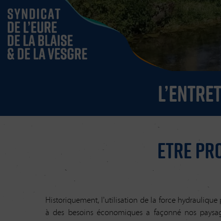
L’entre
Etre pr
Historiquement, l'utilisation de la force hydrauliqu
à des besoins économiques a façonné nos paysage