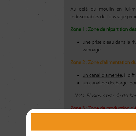
Au delà du moulin en lui-mê
indissociables de l'ouvrage princ
Zone 1 : Zone de répartition des
une prise d'eau
dans la ri
vannage.
Zone 2 : Zone d'alimentation d
un canal d'amenée
, il di
un canal de décharge
, do
Nota: Plusieurs bras de déchar
Zone 3 : Zone de production d'
une vanne usinière
, per
décharge assure ce rôle ;