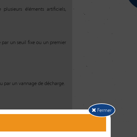
sieurs éléments artificiels,
é par un seuil fixe ou un premier
r) ou par un vannage de décharge.
Fermer
re facultative si le vannage de