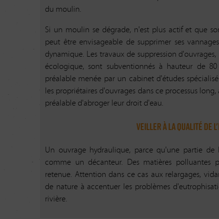
Le propriétaire est tenu de garantir le maintien de
du moulin.
sur sa propriété.
Si un moulin se dégrade, n'est plus actif et que son
Devoir de prévention des po
peut être envisageable de supprimer ses vannages 
dynamique. Les travaux de suppression d'ouvrages, r
En cas de pollution et de mortalité piscicole ob
écologique, sont subventionnés à hauteur de 80 
propriétaire est tenu d'informer la gendarmerie, la p
préalable menée par un cabinet d'études spéciali
la Biodiversité, la Fédération de pêche ains
les propriétaires d'ouvrages dans ce processus long,
intervention rapide puisse être engagée pour cir
préalable d'abroger leur droit d'eau.
déterminer la source.
Veiller à la qualité de l
Devoir d'accessibilité
(Art. L.212-2-2 et L.215-1
Un ouvrage hydraulique, parce qu'une partie de l'
L'accessibilité des installations et de la rivière doi
comme un décanteur. Des matières polluantes p
en charge de la police de l'eau.
retenue. Attention dans ce cas aux relargages, vida
de nature à accentuer les problèmes d'eutrophisat
Devoir d'information
(Art. L.512-15 du c
rivière.
Le propriétaire est tenu d'informer les autorités 