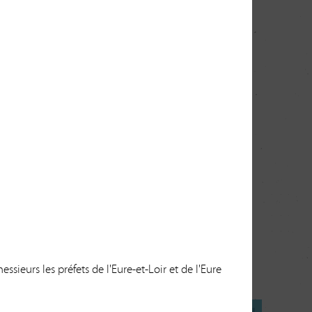
 pas toujours présent ;
 d'amenée
(en amont du moulin)
et le canal de fuite
(en
e rejoindre son lit naturel ; alors le moulin est au fil
essieurs les préfets de l'Eure-et-Loir et de l'Eure
mplique aussi des
devoirs et obligations
.