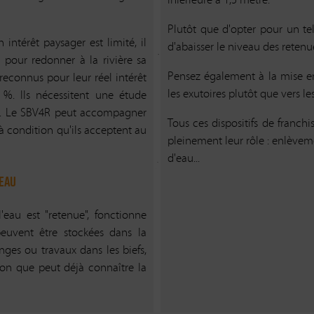
 la vie piscicole et aquatique
ou par la DDTM 27.
Plutôt que d'opter pour un te
Le principe à retenir est l
 intérêt paysager est limité, il
d'abaisser le niveau des reten
llutions
période de gestion hivernale
pour redonner à la rivière sa
Pensez également à la mise en 
econnus pour leur réel intérêt
En période de crue
servées sur sa propriété, le
les exutoires plutôt que vers le
%. Ils nécessitent une étude
réfecture, l'Office Français de
sé. Le SBV4R peut accompagner
Quotidiennement, il convient
i que le SBV4R afin qu'une
Tous ces dispositifs de franch
 à condition qu'ils acceptent au
d’Eure-et-Loir ou de l'Eu
conscrire la pollution et en
pleinement leur rôle : enlève
météorologique et ouvrir de 
d'eau...
La manipulation des vanna
'eau
8 du code de l'environnement)
préfectoral du 18/11/2002 pour 
eau est "retenue", fonctionne
t être garantie pour les agents
« Article 1 :
Les propriétaires
euvent être stockées dans la
de cours d’eau non doma
nges ou travaux dans les biefs,
d’ouvrir
les vannes de décharg
ion que peut déjà connaître la
ode de l'environnement)
légalement établi, jusqu'à o
Article 2 :
Les propriétaires d
compétentes, notamment le