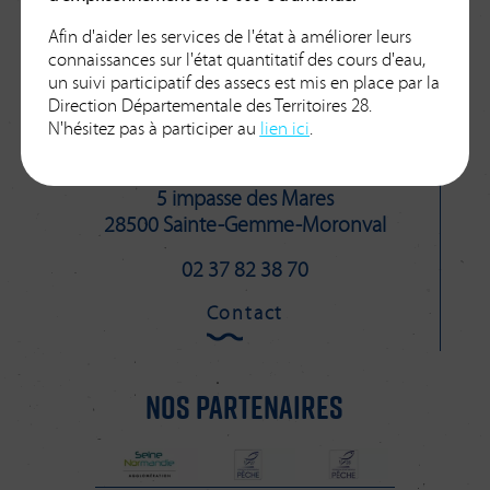
Syndicat mixte
Afin d'aider les services de l'état à améliorer leurs
connaissances sur l'état quantitatif des cours d'eau,
un suivi participatif des assecs est mis en place par la
Eure-Blaise-Vesgre.
Direction Départementale des Territoires 28.
N'hésitez pas à participer au
lien ici
.
5 impasse des Mares
28500 Sainte-Gemme-Moronval
02 37 82 38 70
Contact
NOS PARTENAIRES