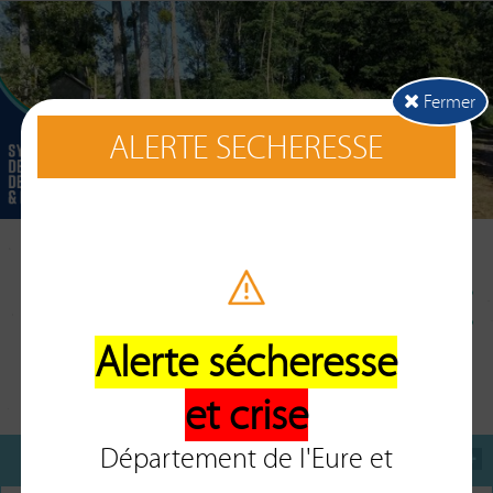
Fermer
ALERTE SECHERESSE
Les inondations, qu'est-ce
Alerte sécheresse
que c'est?
et crise
Département de l'Eure et
Le fonctionnement d'une crue