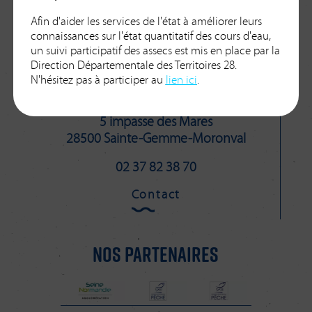
Syndicat mixte
Afin d'aider les services de l'état à améliorer leurs
connaissances sur l'état quantitatif des cours d'eau,
un suivi participatif des assecs est mis en place par la
Eure-Blaise-Vesgre.
Direction Départementale des Territoires 28.
N'hésitez pas à participer au
lien ici
.
5 impasse des Mares
28500 Sainte-Gemme-Moronval
02 37 82 38 70
Contact
NOS PARTENAIRES