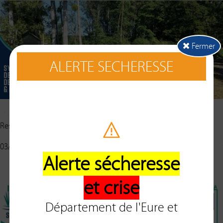
Fermer
ALERTE SECHERESSE
Restauration d'une frayère à brochets à Mézières-en-Drouais
03/11/2022
Alerte sécheresse
Afficher la version PDF
et crise
Département de l'Eure et