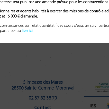
écheresse sera puni par une amende prévue pour les contraventions
 Lormaye
(411Ko)
tionnaires et agents habilités à exercer des missions de contrôle a
t et 15 000 € d'amende.
fflet
(405Ko)
s connaissances sur l'état quantitatif des cours d'eau, un suivi partic
Ko)
 participer au
lien ici
.
5 impasse des Mares
28500 Sainte-Gemme-Moronval
02 37 82 38 70
Contact