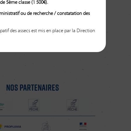
 de 5ème classe (1 500€).
dministratif ou de recherche / constatation des
ipatif des assecs est mis en place par la Direction
NOS PARTENAIRES