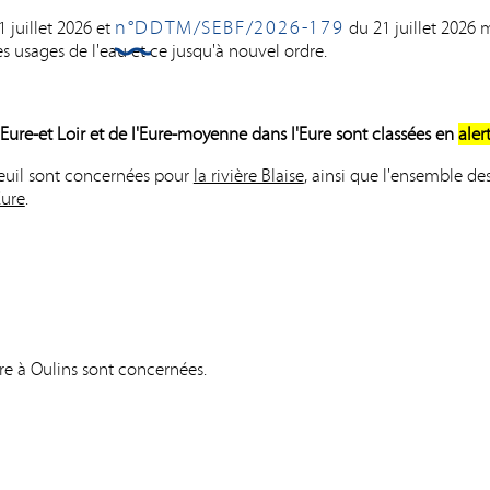
n°DDTM/SEBF/2026-179
 juillet 2026 et
du 21 juillet 2026 m
ANNÉE 2026
es usages de l'eau et ce jusqu'à nouvel ordre.
ydromorphologique de la Vesgre à Boncourt
(70Ko)
n Eure-et Loir et de l'Eure-moyenne dans l'Eure sont classées en
aler
stauration des berges de l'Eure à Montreuil
(60Ko)
euil sont concernées pour
la rivière Blaise
, ainsi que l'ensemble d
y-Sur-Eure et Sorel-Moussel
(61Ko)
Eure
.
e
(85Ko)
Ko)
e à Oulins sont concernées.
ANNÉE 2025
oufflet
(382Ko)