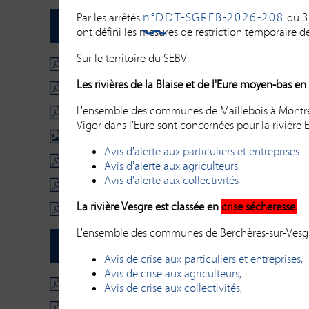
n°DDT-SGREB-2026-208
Par les arrêtés
du 31
ont défini les mesures de restriction temporaire d
Sur le territoire du SEBV:
2026-07 Dec Président - Travaux de restauration h
Les rivières de la Blaise et de l'Eure moyen-bas e
2026-06 Dec Président - Maîtrise d'œuvre pour la re
L'ensemble des communes de Maillebois à Montr
2026-05 Dec Président - Marché travaux RCE Marcill
Vigor dans l'Eure sont concernées pour
la rivière 
2026-04 - Décision annulée
(36Ko)
Avis d'alerte aux particuliers et entreprises
2026-03 Dec Président - PGV SE Nogent
(80Ko)
Avis d'alerte aux agriculteurs
Avis d'alerte aux collectivités
2026-02 Dec Président - Levés topo - BV de la Vesgr
La rivière Vesgre est classée en
crise sécheresse.
2026-01 Dec Président - CSPS_Travaux_Marcilly
(69
L'ensemble des communes de Berchères-sur-Vesgr
Avis de crise aux particuliers et entreprises,
Avis de crise aux agriculteurs,
2025-05 Dec Président - Géomètre_Bornage_RCE_S
Avis de crise aux collectivités,