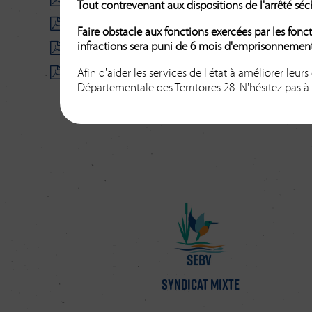
2025-04 Dec Création d'une régie d'avance
(576Ko)
Tout contrevenant aux dispositions de l'arrêté s
2025-03-bis Dec Président - Pose sonde et échelle
Faire obstacle aux fonctions exercées par les fonc
infractions sera puni de 6 mois d'emprisonnemen
2025-02 Dec Président - Attribution_CSPS_RCE_Sou
Afin d'aider les services de l'état à améliorer leur
2025-01 Dec Président-AVP Blaise à Vernouillet
(417
Départementale des Territoires 28. N'hésitez pas à
Syndicat mixte